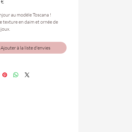
Prix
 €
njour au modèle Toscana !
e texture en daim et ornée de
ijoux.
icenza pour vous faire rocker !
Ajouter à la liste d'envies
tures vont du 35 au 41.
bles dans vos boutiques
 Folie de Saint-Denis et Saint-