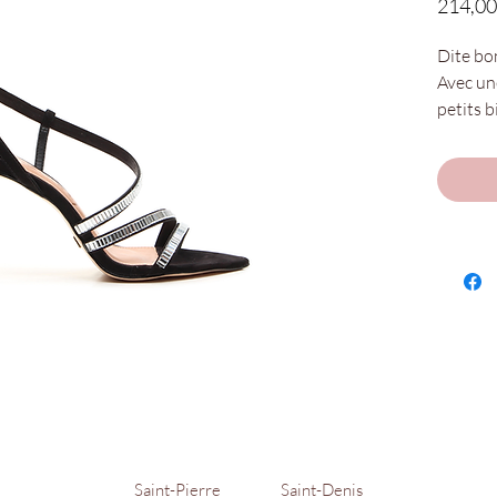
214,00
Dite bo
Avec un
petits b
L'ADN V
Nos poin
Disponi
Chaus'en
Pierre !
Saint-Pierre
Saint-Denis