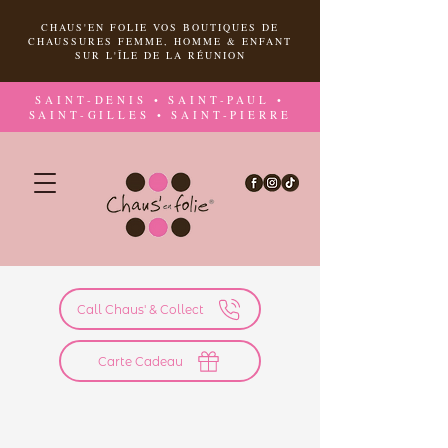
CHAUS'EN FOLIE VOS BOUTIQUES DE
CHAUSSURES FEMME, HOMME & ENFANT
SUR L'ÎLE DE LA RÉUNION
SAINT-DENIS • SAINT-PAUL •
SAINT-GILLES • SAINT-PIERRE
Call Chaus' & Collect
Carte Cadeau