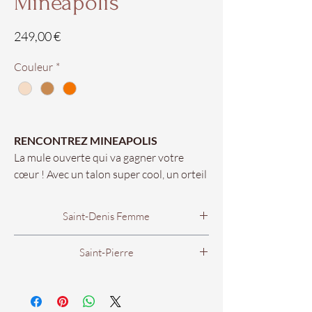
Mineapolis
Prix
249,00 €
Couleur
*
RENCONTREZ MINEAPOLIS
La mule ouverte qui va gagner votre
cœur ! Avec un talon super cool, un orteil
carré et une pièce VCZ exclusive qui
apporte le glamour spécial !
Saint-Denis Femme
#welovevicenza
Boutique Femme
Saint-Pierre
Nos pointures vont du 35 au 41.
56B rue Victor Mac Auliffe
53 rue Francois de Mahy
97400 Saint Denis.
Disponibles dans vos boutiques
97410 Saint Pierre.
Chaus'en Folie de Saint-Denis et Saint-