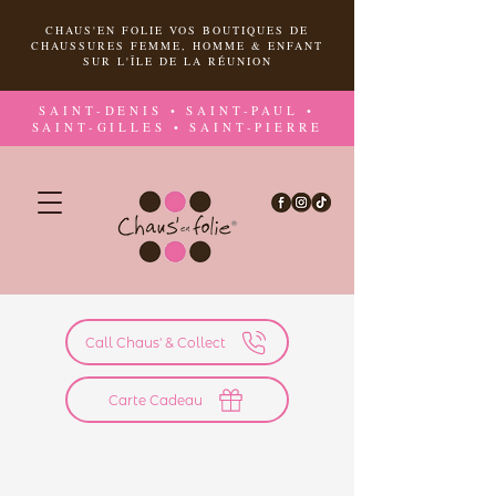
CHAUS'EN FOLIE VOS BOUTIQUES DE
CHAUSSURES FEMME, HOMME & ENFANT
SUR L'ÎLE DE LA RÉUNION
SAINT-DENIS • SAINT-PAUL •
SAINT-GILLES • SAINT-PIERRE
Call Chaus' & Collect
Carte Cadeau