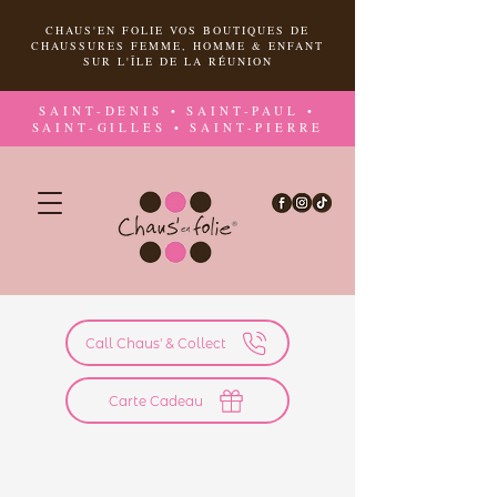
CHAUS'EN FOLIE VOS BOUTIQUES DE
CHAUSSURES FEMME, HOMME & ENFANT
SUR L'ÎLE DE LA RÉUNION
SAINT-DENIS • SAINT-PAUL •
SAINT-GILLES • SAINT-PIERRE
Call Chaus' & Collect
Carte Cadeau