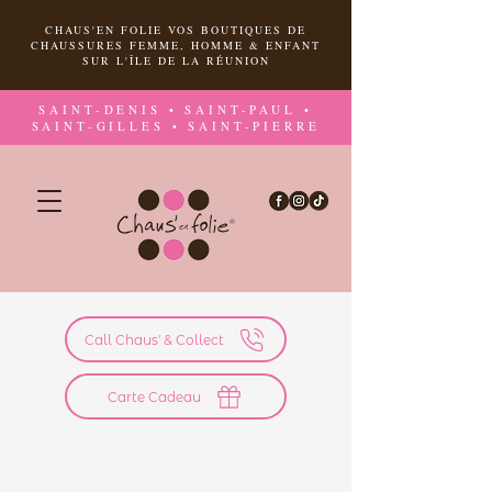
CHAUS'EN FOLIE VOS BOUTIQUES DE
CHAUSSURES FEMME, HOMME & ENFANT
SUR L'ÎLE DE LA RÉUNION
SAINT-DENIS • SAINT-PAUL •
SAINT-GILLES • SAINT-PIERRE
Call Chaus' & Collect
Carte Cadeau