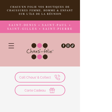
CHAUS'EN FOLIE VOS BOUTIQUES DE
CHAUSSURES FEMME, HOMME & ENFANT
SUR L'ÎLE DE LA RÉUNION
SAINT-DENIS • SAINT-PAUL •
SAINT-GILLES • SAINT-PIERRE
Call Chaus' & Collect
Carte Cadeau