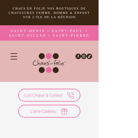
CHAUS'EN FOLIE VOS BOUTIQUES DE
CHAUSSURES FEMME, HOMME & ENFANT
SUR L'ÎLE DE LA RÉUNION
SAINT-DENIS • SAINT-PAUL •
SAINT-GILLES • SAINT-PIERRE
Call Chaus' & Collect
Carte Cadeau