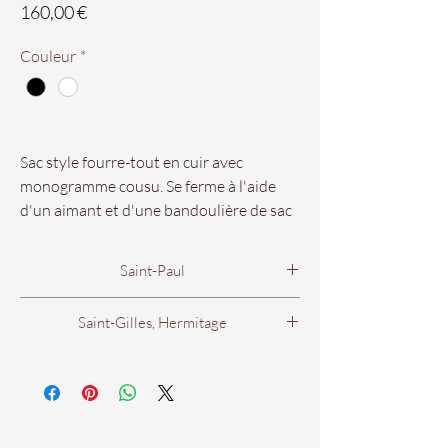
Prix
160,00 €
Couleur
*
Sac style fourre-tout en cuir avec
monogramme cousu. Se ferme à l'aide
d'un aimant et d'une bandoulière de sac
croisé assortie à l'intérieur.
Saint-Paul
30cm x 35cm x 12cm
4 rue Evariste de Parny
Saint-Gilles, Hermitage
Associez la paire de
97460 Saint Paul.
Cisca
d'Unisa à
votre sac Zpipa !
101 avenue de Bourbon
Du Lundi au Samedi
97434 Hermitage.
De 9h00 à 18h00.
Disponibles dans vos boutiques
Chaus'en Folie de Saint-Paul et Saint-
Lundi
Tél : 0262 44 41 83
De 14h00 à 19h00