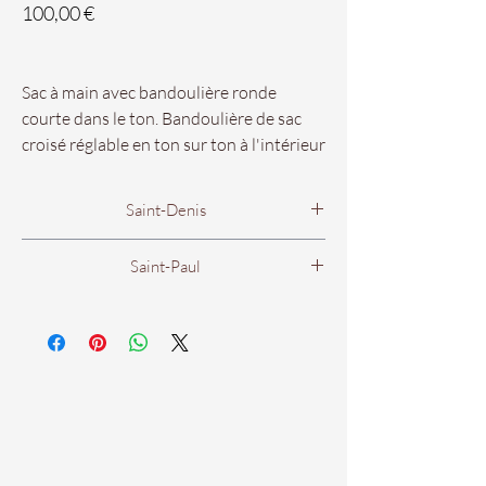
Prix
100,00 €
Sac à main avec bandoulière ronde
courte dans le ton. Bandoulière de sac
croisé réglable en ton sur ton à l'intérieur
avec fermeture aimantée.
Saint-Denis
25cm x 33cm x 14cm
Boutique Femme
Saint-Paul
Disponibles dans vos boutiques
56B rue Victor Mac Auliffe
Chaus'en Folie de Saint-Denis et Saint-
4 rue Evariste de Parny
97400 Saint Denis.
Paul !
97460 Saint Paul.
Du Lundi au Samedi
Du Lundi au Samedi
De 9h00 à 19h00.
De 9h00 à 18h00.
Tél : 0262 21 09 54
Tél : 0262 44 41 83