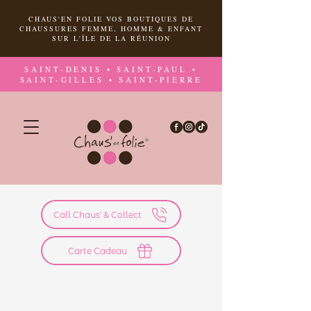
CHAUS'EN FOLIE VOS BOUTIQUES DE
CHAUSSURES FEMME, HOMME & ENFANT
SUR L'ÎLE DE LA RÉUNION
SAINT-DENIS • SAINT-PAUL •
SAINT-GILLES • SAINT-PIERRE
Call Chaus' & Collect
Carte Cadeau