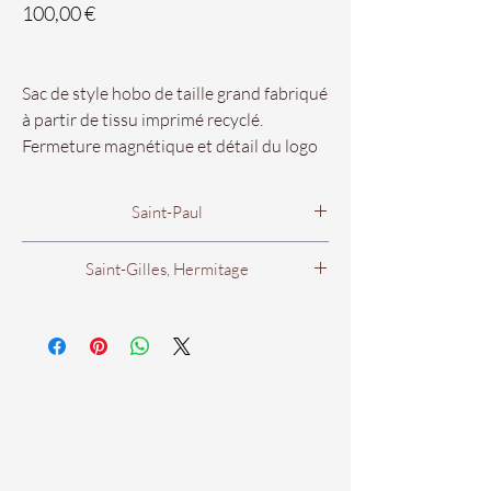
Prix
100,00 €
Sac de style hobo de taille grand fabriqué
à partir de tissu imprimé recyclé.
Fermeture magnétique et détail du logo
accroché à la poignée. 31cm x 35cm x
17cm
Saint-Paul
Disponibles dans vos boutiques
4 rue Evariste de Parny
Saint-Gilles, Hermitage
Chaus'en Folie de Saint-Paul et Saint-
97460 Saint Paul.
Gilles !
101 avenue de Bourbon
Du Lundi au Samedi
97434 Hermitage.
De 9h00 à 18h00.
Lundi
Tél : 0262 44 41 83
De 14h00 à 19h00
Du Mardi au Samedi
De 9h30 à 19h00