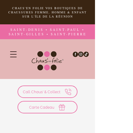
CHAUS'EN FOLIE VOS BOUTIQUES DE
CHAUSSURES FEMME, HOMME & ENFANT
SUR L'ÎLE DE LA RÉUNION
SAINT-DENIS • SAINT-PAUL •
SAINT-GILLES • SAINT-PIERRE
Call Chaus' & Collect
Carte Cadeau