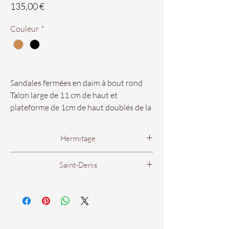
Prix
135,00 €
Couleur
*
Sandales fermées en daim à bout rond
Talon large de 11 cm de haut et
plateforme de 1cm de haut doublés de la
même couleur Semelle en cuir. Réglables
par une boucle en métal à la cheville.
Hermitage
Féminité et glamour dans sa forme la
plus pure.
101 avenue de Bourbon
Saint-Denis
97434 Hermitage.
** Prix métropole **
Boutique Femme
Lundi
De 14h00 à 19h00
Nos pointures vont du 35 au 41.
56B rue Victor Mac Auliffe
97400 Saint Denis.
Du Mardi au Samedi