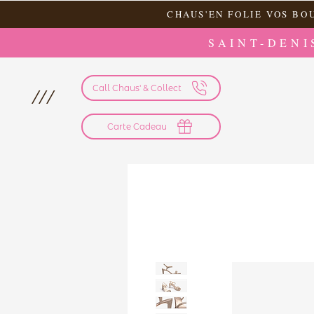
CHAUS'EN FOLIE VOS BO
SAINT-DENI
Call Chaus' & Collect
///
Carte Cadeau