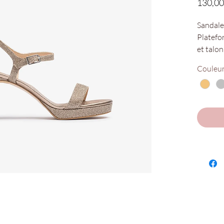
130,00
Sandales
Platefo
et talo
de la m
Couleu
boucle e
semelle
antidéra
à la mai
Nos poin
Disponi
Chaus'e
Paul !