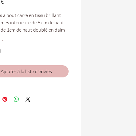
Prix
 €
 à bout carré en tissu brillant
rmes intérieure de 8 cm de haut
n de 1cm de haut doublé en daim
ême couleur. Ajustable avec une
r
*
n métal à la cheville et une
 en caoutchouc légère et
pante. Finitions de luxe réalisées
n.
Ajouter à la liste d'envies
tures vont du 35 au 41.
bles dans vos boutiques
n Folie de Saint-Denis et Saint-