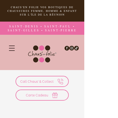
CHAUS'EN FOLIE VOS BOUTIQUES DE
CHAUSSURES FEMME, HOMME & ENFANT
SUR L'ÎLE DE LA RÉUNION
SAINT-DENIS • SAINT-PAUL •
SAINT-GILLES • SAINT-PIERRE
Call Chaus' & Collect
Carte Cadeau