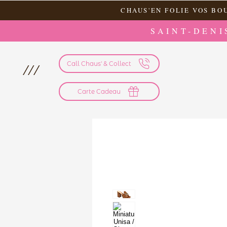
CHAUS'EN FOLIE VOS BO
SAINT-DENI
Call Chaus' & Collect
///
Carte Cadeau