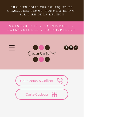
CHAUS'EN FOLIE VOS BOUTIQUES DE
CHAUSSURES FEMME, HOMME & ENFANT
SUR L'ÎLE DE LA RÉUNION
SAINT-DENIS • SAINT-PAUL •
SAINT-GILLES • SAINT-PIERRE
Call Chaus' & Collect
Carte Cadeau