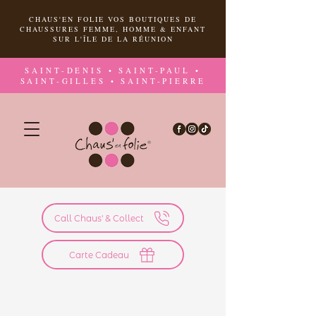
CHAUS'EN FOLIE VOS BOUTIQUES DE
CHAUSSURES FEMME, HOMME & ENFANT
SUR L'ÎLE DE LA RÉUNION
SAINT-DENIS • SAINT-PAUL •
SAINT-GILLES • SAINT-PIERRE
Call Chaus' & Collect
Carte Cadeau