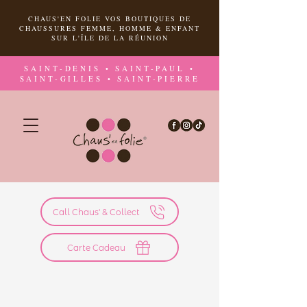
CHAUS'EN FOLIE VOS BOUTIQUES DE
CHAUSSURES FEMME, HOMME & ENFANT
SUR L'ÎLE DE LA RÉUNION
SAINT-DENIS • SAINT-PAUL •
SAINT-GILLES • SAINT-PIERRE
Call Chaus' & Collect
Carte Cadeau