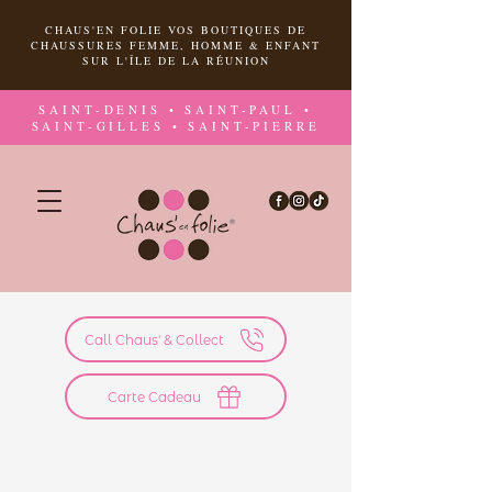
CHAUS'EN FOLIE VOS BOUTIQUES DE
CHAUSSURES FEMME, HOMME & ENFANT
SUR L'ÎLE DE LA RÉUNION
SAINT-DENIS • SAINT-PAUL •
SAINT-GILLES • SAINT-PIERRE
Call Chaus' & Collect
Carte Cadeau