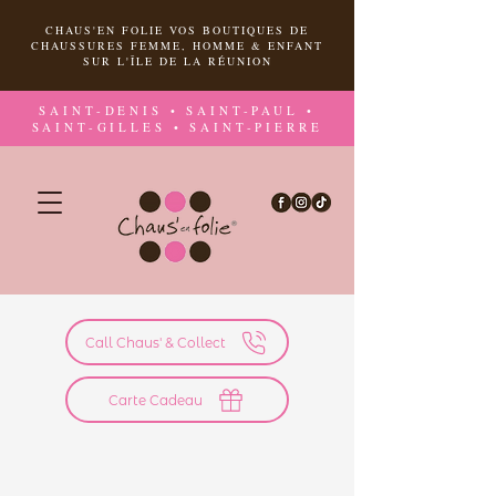
CHAUS'EN FOLIE VOS BOUTIQUES DE
CHAUSSURES FEMME, HOMME & ENFANT
SUR L'ÎLE DE LA RÉUNION
SAINT-DENIS • SAINT-PAUL •
SAINT-GILLES • SAINT-PIERRE
Call Chaus' & Collect
Carte Cadeau