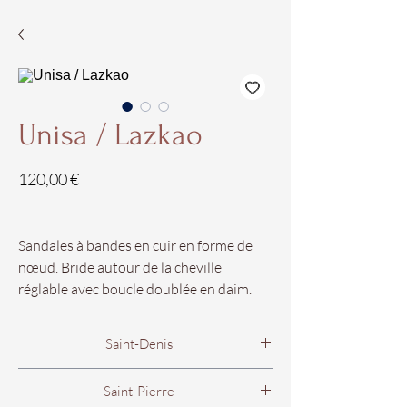
Unisa / Lazkao
Prix
120,00 €
Sandales à bandes en cuir en forme de
nœud. Bride autour de la cheville
réglable avec boucle doublée en daim.
Compensé doublé en raphia naturel.
Talon de 8 cm et plateforme de 2,2 cm.
Saint-Denis
Semelle antidérapante lègère et flexible
en caoutchouc. Les sandales compensées
Boutique Femme
Saint-Pierre
sont la chaussure féminine indispensable