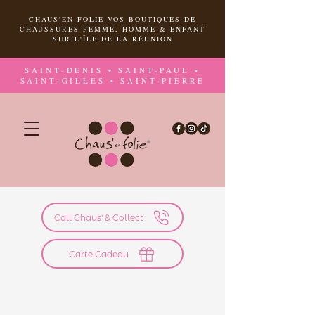
CHAUS'EN FOLIE VOS BOUTIQUES DE
CHAUSSURES FEMME, HOMME & ENFANT
SUR L'ÎLE DE LA RÉUNION
SAINT-DENIS • SAINT-PAUL •
SAINT-GILLES • SAINT-PIERRE
Call Chaus' & Collect
Carte Cadeau