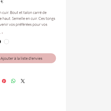
Prix
 €
 cuir. Bout et talon carré de
e haut. Semelle en cuir. Ces tongs
venir vos préférées pour vos
été.
r
*
tures vont du 35 au 41.
bles dans vos boutiques de
Ajouter à la liste d'envies
 Folie de Saint-Denis et Saint-