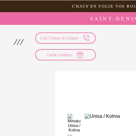
CHAUS'EN FOLIE VOS BO
SAINT-DENI
Call Chaus' & Collect
///
Carte Cadeau