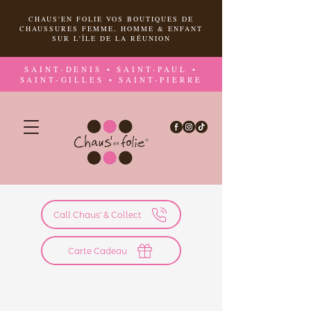
CHAUS'EN FOLIE VOS BOUTIQUES DE
CHAUSSURES FEMME, HOMME & ENFANT
SUR L'ÎLE DE LA RÉUNION
SAINT-DENIS • SAINT-PAUL •
SAINT-GILLES • SAINT-PIERRE
Call Chaus' & Collect
Carte Cadeau