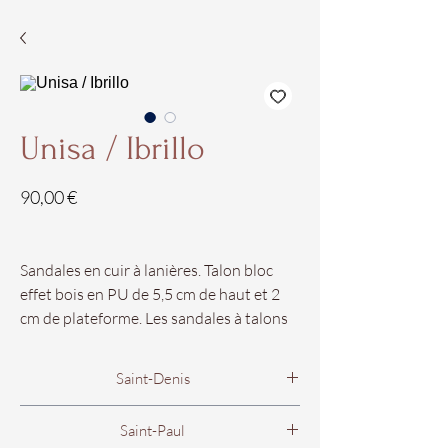
Unisa / Ibrillo
Prix
90,00 €
Sandales en cuir à lanières. Talon bloc
effet bois en PU de 5,5 cm de haut et 2
cm de plateforme. Les sandales à talons
blocs sont le complément idéal pour cet
été.
Saint-Denis
Nos pointures vont du 35 au 41.
Boutique Femme
Saint-Paul