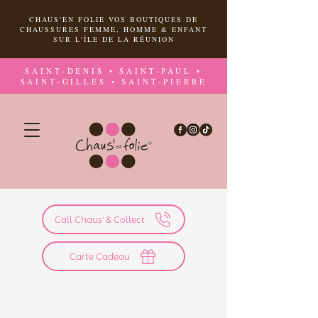
CHAUS'EN FOLIE VOS BOUTIQUES DE
CHAUSSURES FEMME, HOMME & ENFANT
SUR L'ÎLE DE LA RÉUNION
SAINT-DENIS • SAINT-PAUL •
SAINT-GILLES • SAINT-PIERRE
Call Chaus' & Collect
Carte Cadeau