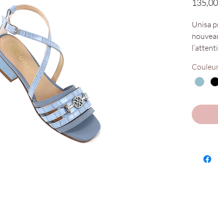
135,00
Unisa p
nouveau
l’attent
stylisti
Couleu
en cuir 
De quoi
pied ! P
Nos poin
Disponi
Chaus'en
Denis !