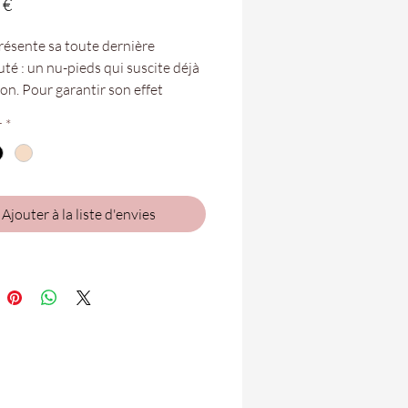
Prix
 €
résente sa toute dernière
té : un nu-pieds qui suscite déjà
ion. Pour garantir son effet
que, le Durun est doté de brides
r
*
et d'une semelle en synthétique.
 avancer au cœur de l'été du bon
etit talon de 3cm.
Ajouter à la liste d'envies
tures vont du 35 au 41.
bles dans vos boutiques de
 Folie de Saint-Pierre et Saint-