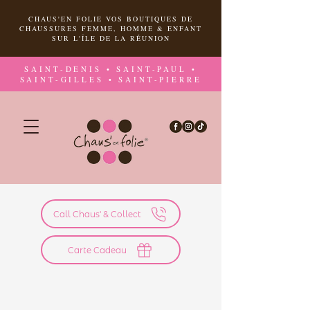
CHAUS'EN FOLIE VOS BOUTIQUES DE
CHAUSSURES FEMME, HOMME & ENFANT
SUR L'ÎLE DE LA RÉUNION
SAINT-DENIS • SAINT-PAUL •
SAINT-GILLES • SAINT-PIERRE
Call Chaus' & Collect
Carte Cadeau