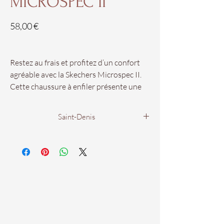
MICROSPEC II
Prix
58,00 €
Restez au frais et profitez d’un confort
agréable avec la Skechers Microspec II.
Cette chaussure à enfiler présente une
tige athlétique en maille et en
synthétique, avec des lacets extensibles
Saint-Denis
et une sangle de cambrure.
Boutique Homme et Enfant
Nos pointures vont du 27 au 37.
44 rue Charles Gounod
97400 Saint Denis
Disponibles dans votre boutique de
Saint-Denis Homme & Enfant !
Du Lundi au Samedi
De 9h00 à 19h00