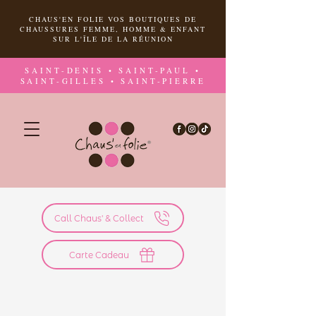
CHAUS'EN FOLIE VOS BOUTIQUES DE
CHAUSSURES FEMME, HOMME & ENFANT
SUR L'ÎLE DE LA RÉUNION
SAINT-DENIS • SAINT-PAUL •
SAINT-GILLES • SAINT-PIERRE
Call Chaus' & Collect
Carte Cadeau