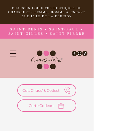
CHAUS'EN FOLIE VOS BOUTIQUES DE
CHAUSSURES FEMME, HOMME & ENFANT
SUR L'ÎLE DE LA RÉUNION
SAINT-DENIS • SAINT-PAUL •
SAINT-GILLES • SAINT-PIERRE
Call Chaus' & Collect
Carte Cadeau