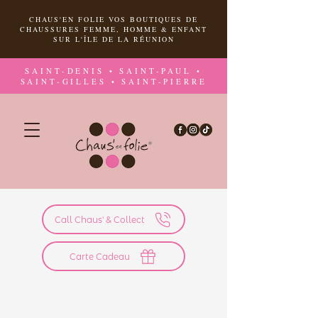
CHAUS'EN FOLIE VOS BOUTIQUES DE
CHAUSSURES FEMME, HOMME & ENFANT
SUR L'ÎLE DE LA RÉUNION
SAINT-DENIS • SAINT-PAUL •
SAINT-GILLES • SAINT-PIERRE
Call Chaus' & Collect
Carte Cadeau