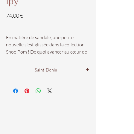
Ipy
Prix
74,00 €
En matière de sandale, une petite
nouvelle s'est glissée dans la collection
Shoo Pom ! De quoi avancer au cœur de
l'été du bon pied !
Saint-Denis
Nos pointures vont du 26 au 38.
Boutique Homme et Enfant
Disponibles dans votre
44 rue Charles Gounod
boutique Chaus'en Folie de Saint-Denis
97400 Saint Denis
Homme et Enfant !
Du Lundi au Samedi
De 9h00 à 19h00