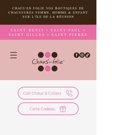
CHAUS'EN FOLIE VOS BOUTIQUES DE
CHAUSSURES FEMME, HOMME & ENFANT
SUR L'ÎLE DE LA RÉUNION
SAINT-DENIS • SAINT-PAUL •
SAINT-GILLES • SAINT-PIERRE
Call Chaus' & Collect
Carte Cadeau