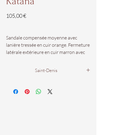
Katana
Prix
105,00 €
Sandale compensée moyenne avec
lanière tressée en cuir orange. Fermeture
latérale extérieure en cuir marron avec
boucle en métal pour un ajustement
facile. Semelle intérieure en cuir et gelool
Saint-Denis
ergonomique pour un meilleur confort
conçue et produite de manière
Coté Flex
artisanale. Hauteur de la semelle arrière
15 rue de la compagnie
7 cm et avant 2 cm.
97400 Saint Denis.
Nos pointures vont du 35 au 41.
Du Lundi au Samedi
De 9h00 à 19h00.
Disponibles dans votre boutique
Chaus'en Folie Coté Flex !