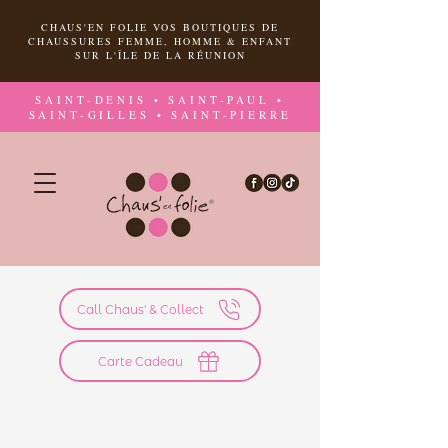
CHAUS'EN FOLIE VOS BOUTIQUES DE
CHAUSSURES FEMME, HOMME & ENFANT
SUR L'ÎLE DE LA RÉUNION
SAINT-DENIS • SAINT-PAUL •
SAINT-GILLES • SAINT-PIERRE
Call Chaus' & Collect
Carte Cadeau