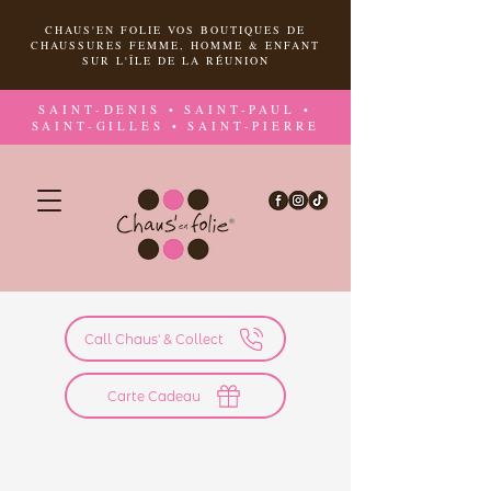
CHAUS'EN FOLIE VOS BOUTIQUES DE
CHAUSSURES FEMME, HOMME & ENFANT
SUR L'ÎLE DE LA RÉUNION
SAINT-DENIS • SAINT-PAUL •
SAINT-GILLES • SAINT-PIERRE
Call Chaus' & Collect
Carte Cadeau