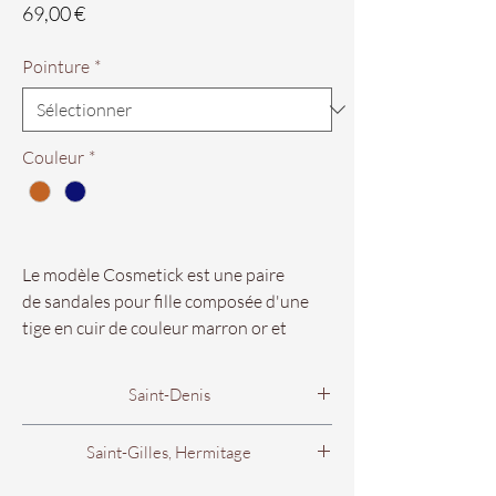
Prix
69,00 €
Pointure
*
Couleur
*
Le modèle Cosmetick est une paire
de sandales pour fille composée d'une
tige en cuir de couleur marron or et
d'une doublure 100% cuir. Ces sandales
vous garantissent confort et robustesse
Saint-Denis
grâce à leur semelle intérieure en 100%
cuir et leur semelle extérieure en
Boutique Homme et Enfant
Saint-Gilles, Hermitage
polyuréthane. Le modèle Cosmetick
44 rue Charles Gounod
s'adapte aux pieds de toutes les filles
101 avenue de Bourbon