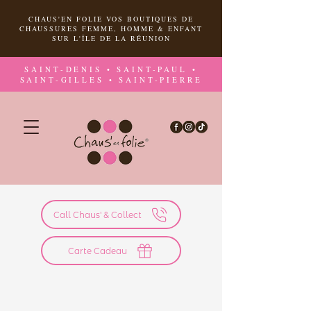
CHAUS'EN FOLIE VOS BOUTIQUES DE
CHAUSSURES FEMME, HOMME & ENFANT
SUR L'ÎLE DE LA RÉUNION
SAINT-DENIS • SAINT-PAUL •
SAINT-GILLES • SAINT-PIERRE
Call Chaus' & Collect
Carte Cadeau