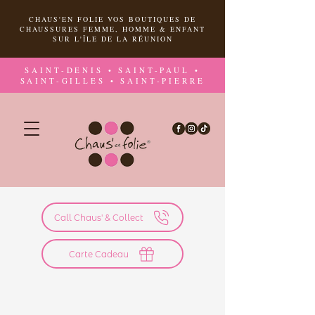
CHAUS'EN FOLIE VOS BOUTIQUES DE
CHAUSSURES FEMME, HOMME & ENFANT
SUR L'ÎLE DE LA RÉUNION
SAINT-DENIS • SAINT-PAUL •
SAINT-GILLES • SAINT-PIERRE
Call Chaus' & Collect
Carte Cadeau