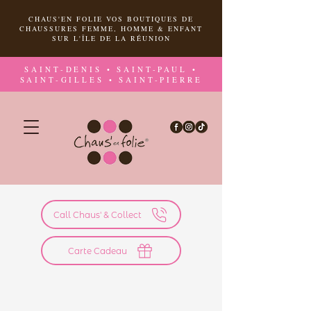
CHAUS'EN FOLIE VOS BOUTIQUES DE
CHAUSSURES FEMME, HOMME & ENFANT
SUR L'ÎLE DE LA RÉUNION
SAINT-DENIS • SAINT-PAUL •
SAINT-GILLES • SAINT-PIERRE
Call Chaus' & Collect
Carte Cadeau