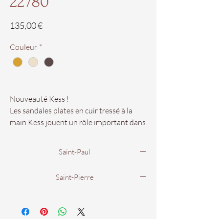
22780
Prix
135,00 €
Couleur
*
Nouveauté Kess !
Les sandales plates en cuir tressé à la
main Kess jouent un rôle important dans
notre vie car elles sont un excellent choix
pour les soirées d'été !
Saint-Paul
Nos pointures vont du 34 au 41.
4 rue Evariste de Parny
Saint-Pierre
97460 Saint Paul.
Disponibles dans vos boutiques
53 rue Francois de Mahy
Du Lundi au Samedi
Chaus'en Folie Saint-Paul et Saint-Pierre
97410 Saint Pierre.
De 9h00 à 18h00.
!