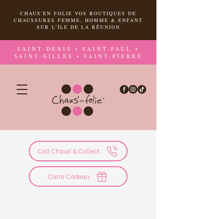
CHAUS'EN FOLIE VOS BOUTIQUES DE
CHAUSSURES FEMME, HOMME & ENFANT
SUR L'ÎLE DE LA RÉUNION
SAINT-DENIS • SAINT-PAUL •
SAINT-GILLES • SAINT-PIERRE
Call Chaus' & Collect
Carte Cadeau