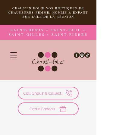
CHAUS'EN FOLIE VOS BOUTIQUES DE
CHAUSSURES FEMME, HOMME & ENFANT
SUR L'ÎLE DE LA RÉUNION
SAINT-DENIS • SAINT-PAUL •
SAINT-GILLES • SAINT-PIERRE
Call Chaus' & Collect
Carte Cadeau