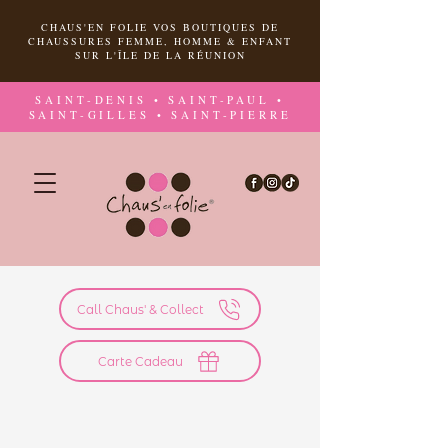
CHAUS'EN FOLIE VOS BOUTIQUES DE
CHAUSSURES FEMME, HOMME & ENFANT
SUR L'ÎLE DE LA RÉUNION
SAINT-DENIS • SAINT-PAUL •
SAINT-GILLES • SAINT-PIERRE
Call Chaus' & Collect
Carte Cadeau