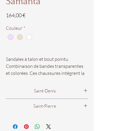
Samanta
Prix
164,00 €
Couleur
*
Sandales à talon et bout pointu.
Combinaison de bandes transparentes
et colorées. Ces chaussures intègrent la
technologie TRIFLOW, qui amortit
chaque pas en offrant souplesse et
Saint-Denis
confort en marchant, grâce à leur triple
amorti.
Boutique Femme
Saint-Pierre
56B rue Victor Mac Auliffe
Hauteur: 9 cm
53 rue Francois de Mahy
97400 Saint Denis.
97410 Saint Pierre.
Nos pointures vont du 35 au 41.