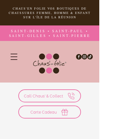
CHAUS'EN FOLIE VOS BOUTIQUES DE
CHAUSSURES FEMME, HOMME & ENFANT
SUR L'ÎLE DE LA RÉUNION
SAINT-DENIS • SAINT-PAUL •
SAINT-GILLES • SAINT-PIERRE
Call Chaus' & Collect
Carte Cadeau