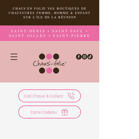
CHAUS'EN FOLIE VOS BOUTIQUES DE
CHAUSSURES FEMME, HOMME & ENFANT
SUR L'ÎLE DE LA RÉUNION
SAINT-DENIS • SAINT-PAUL •
SAINT-GILLES • SAINT-PIERRE
Call Chaus' & Collect
Carte Cadeau