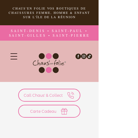
CHAUS'EN FOLIE VOS BOUTIQUES DE
CHAUSSURES FEMME, HOMME & ENFANT
SUR L'ÎLE DE LA RÉUNION
SAINT-DENIS • SAINT-PAUL •
SAINT-GILLES • SAINT-PIERRE
Call Chaus' & Collect
Carte Cadeau