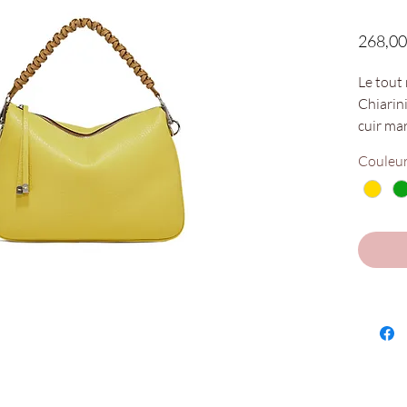
268,00
Le tout
Chiarini
cuir mar
poignée
Couleu
cross-b
suppléme
amovibl
Dimensi
Disponi
Chaus'en
Denis !