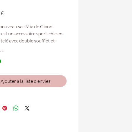
Prix
 €
 nouveau sac Mia de Gianni
 est un accessoire sport-chic en
telé avec double soufflet et
 tissée amovible. A porter en
r
*
ody grâce à la bandoulière
ntaire en cuir, réglable et
e. Fermeture à glissière.
Ajouter à la liste d'envies
ons : 32x21x5 cm.
bles dans vos boutiques
 Folie de Saint-Paul et Saint-