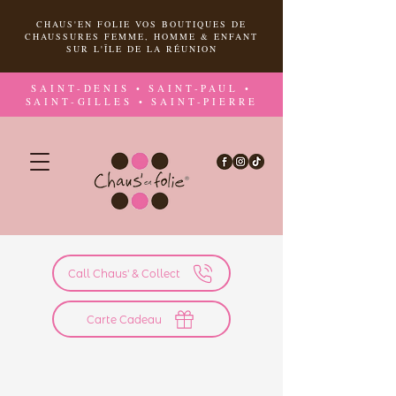
CHAUS'EN FOLIE VOS BOUTIQUES DE
CHAUSSURES FEMME, HOMME & ENFANT
SUR L'ÎLE DE LA RÉUNION
SAINT-DENIS • SAINT-PAUL •
SAINT-GILLES • SAINT-PIERRE
Call Chaus' & Collect
Carte Cadeau