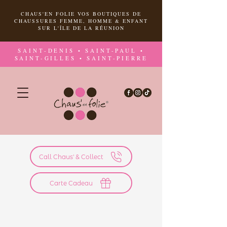
CHAUS'EN FOLIE VOS BOUTIQUES DE
CHAUSSURES FEMME, HOMME & ENFANT
SUR L'ÎLE DE LA RÉUNION
SAINT-DENIS • SAINT-PAUL •
SAINT-GILLES • SAINT-PIERRE
Call Chaus' & Collect
Carte Cadeau