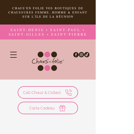
CHAUS'EN FOLIE VOS BOUTIQUES DE
CHAUSSURES FEMME, HOMME & ENFANT
SUR L'ÎLE DE LA RÉUNION
SAINT-DENIS • SAINT-PAUL •
SAINT-GILLES • SAINT-PIERRE
Call Chaus' & Collect
Carte Cadeau