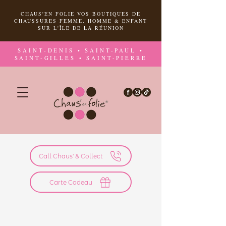
CHAUS'EN FOLIE VOS BOUTIQUES DE
CHAUSSURES FEMME, HOMME & ENFANT
SUR L'ÎLE DE LA RÉUNION
SAINT-DENIS • SAINT-PAUL •
SAINT-GILLES • SAINT-PIERRE
Call Chaus' & Collect
Carte Cadeau