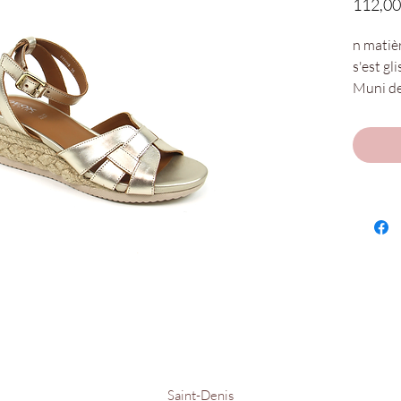
112,00
n matiè
s'est gl
Muni de
semelle
présent
journées
révèle u
Nos poin
Disponi
Chaus'e
Saint-Denis