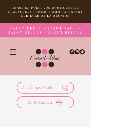
CHAUS'EN FOLIE VOS BOUTIQUES DE
CHAUSSURES FEMME, HOMME & ENFANT
SUR L'ÎLE DE LA RÉUNION
SAINT-DENIS • SAINT-PAUL •
SAINT-GILLES • SAINT-PIERRE
Call Chaus' & Collect
Carte Cadeau