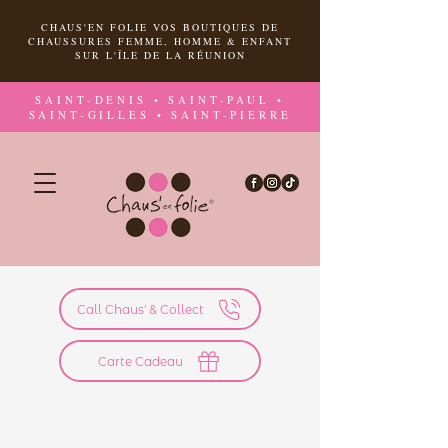
CHAUS'EN FOLIE VOS BOUTIQUES DE
CHAUSSURES FEMME, HOMME & ENFANT
SUR L'ÎLE DE LA RÉUNION
SAINT-DENIS • SAINT-PAUL •
SAINT-GILLES • SAINT-PIERRE
Call Chaus' & Collect
Carte Cadeau