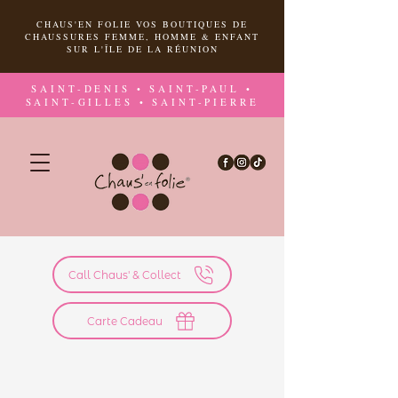
CHAUS'EN FOLIE VOS BOUTIQUES DE
CHAUSSURES FEMME, HOMME & ENFANT
SUR L'ÎLE DE LA RÉUNION
SAINT-DENIS • SAINT-PAUL •
SAINT-GILLES • SAINT-PIERRE
Call Chaus' & Collect
Carte Cadeau