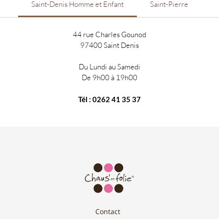
Saint-Denis Homme et Enfant
Saint-Pierre
Doubl
de la
Matér
44 rue Charles Gounod
flexi
97400 Saint Denis
Produit
Du Lundi au Samedi
la char
De 9h00 à 19h00
des ch
Tél : 0262 41 35 37
Nos poin
Disponi
Chaus'en
Pierre !
Contact