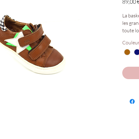
89,00 
La bask
les gra
toute l
la cours
Couleu
tendanc
enfants
personn
Et pour 
de deux 
Tige 
Doub
Semel
Seme
Seme
Régl
Conf