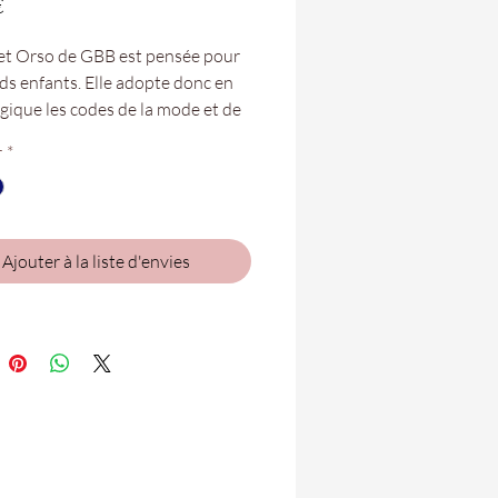
Prix
€
et Orso de GBB est pensée pour
nds enfants. Elle adopte donc en
ogique les codes de la mode et de
 de récré, avec une forme
r
*
e et des couleurs qui plaisent aux
. Pour un confort
alisable, sa semelle est amovible.
se chausser plus vite, elle se dote
Ajouter à la liste d'envies
velcros !
: Cuir et Synthétique
lure : Cuir
le int. : Cuir
lle ext. : Caoutchouc
lles amovibles
age par velcros
ort et maintien parfaits