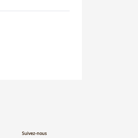
ure cuir pour contrer les effets
 transpiration
iaux naturels, respirants et
bles
 certifié sans produits nocifs par
te Innoshoe, comme l'ensemble
aussures GBB.
tures vont du 24 au 34.
bles dans vos boutiques
 Folie de Saint-Denis et Saint-
Suivez-nous