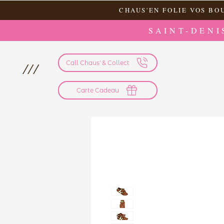
CHAUS'EN FOLIE VOS BO
SAINT-DENI
Call Chaus' & Collect
///
Carte Cadeau