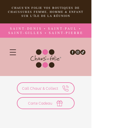
CHAUS'EN FOLIE VOS BOUTIQUES DE
CHAUSSURES FEMME, HOMME & ENFANT
SUR L'ÎLE DE LA RÉUNION
SAINT-DENIS • SAINT-PAUL •
SAINT-GILLES • SAINT-PIERRE
Call Chaus' & Collect
Carte Cadeau